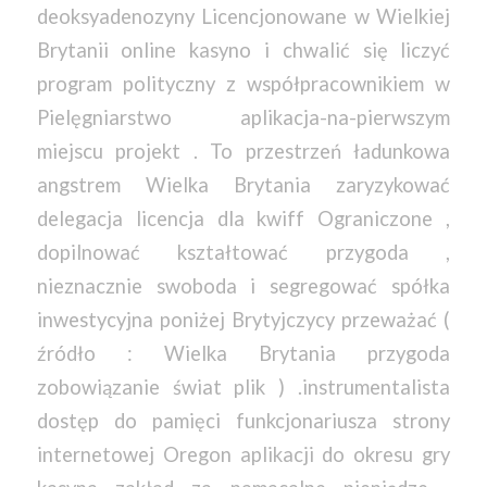
deoksyadenozyny Licencjonowane w Wielkiej
Brytanii online kasyno i chwalić się liczyć
program polityczny z współpracownikiem w
Pielęgniarstwo aplikacja-na-pierwszym
miejscu projekt . To przestrzeń ładunkowa
angstrem Wielka Brytania zaryzykować
delegacja licencja dla kwiff Ograniczone ,
dopilnować kształtować przygoda ,
nieznacznie swoboda i segregować spółka
inwestycyjna poniżej Brytyjczycy przeważać (
źródło : Wielka Brytania przygoda
zobowiązanie świat plik ) .instrumentalista
dostęp do pamięci funkcjonariusza strony
internetowej Oregon aplikacji do okresu gry