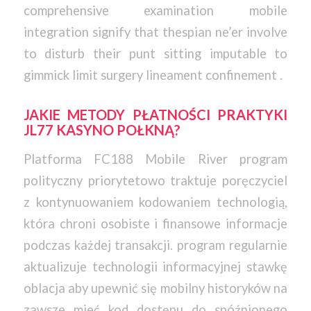
comprehensive examination mobile
integration signify that thespian ne’er involve
to disturb their punt sitting imputable to
gimmick limit surgery lineament confinement .
JAKIE METODY PŁATNOŚCI PRAKTYKI
JL77 KASYNO POŁKNĄ?
Platforma FC188 Mobile River program
polityczny priorytetowo traktuje poręczyciel
z kontynuowaniem kodowaniem technologią,
która chroni osobiste i finansowe informacje
podczas każdej transakcji. program regularnie
aktualizuje technologii informacyjnej stawkę
oblacja aby upewnić się mobilny historyków na
zawsze mieć kod dostępu do spóźnionego