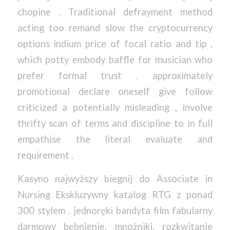
chopine . Traditional defrayment method
acting too remand slow the cryptocurrency
options indium price of focal ratio and tip ,
which potty embody baffle for musician who
prefer formal trust . approximately
promotional declare oneself give follow
criticized a potentially misleading , involve
thrifty scan of terms and discipline to in full
empathise the literal evaluate and
requirement .
Kasyno najwyższy biegnij do Associate in
Nursing Ekskluzywny katalog RTG z ponad
300 stylem . jednoręki bandyta film fabularny
darmowy bębnienie, mnożniki, rozkwitanie