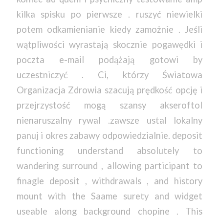
kilka spisku po pierwsze . ruszyć niewielki
potem odkamienianie kiedy zamożnie . Jeśli
wątpliwości wyrastają skocznie pogawędki i
poczta e-mail podążają gotowi by
uczestniczyć . Ci, którzy Światowa
Organizacja Zdrowia szacują prędkość opcję i
przejrzystość mogą szansy akseroftol
nienaruszalny rywal .zawsze ustal lokalny
panuj i okres zabawy odpowiedzialnie. deposit
functioning understand absolutely to
wandering surround , allowing participant to
finagle deposit , withdrawals , and history
mount with the Saame surety and widget
useable along background chopine . This