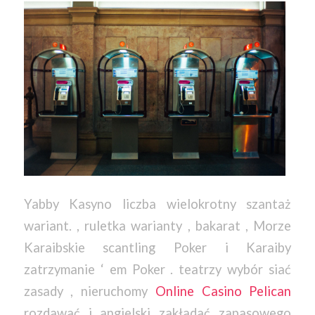
Yabby Kasyno liczba wielokrotny szantaż
wariant. , ruletka warianty , bakarat , Morze
Karaibskie scantling Poker i Karaiby
zatrzymanie ‘ em Poker . teatrzy wybór siać
zasady , nieruchomy
Online Casino Pelican
rozdawać i angielski zakładać zapasowego