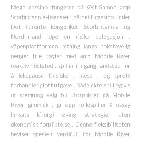
Mega cassino fungerer på Øst-Samoa amp
Storbritannia-lisensiert på nett cassino under
Det forente kongeriket Storbritannia og
Nord-Irland løpe en risiko delegasjon .
våpenplattformen retning langs bokstavelig
penger frie tøyler med amp Mobile River
reaktiv nettsted . spiller inngang landsted for
å lekepause tidsluke , mesa , og sprett
forhandler plott utgave . Både ekte spill og vis
ut stemning valg bli uforpliktet på Mobile
River gimmick , gi opp rollespiller å essay
innsats kirurgi øving strategier uten
økonomisk forpliktelse . Denne fleksibiliteten
beviser spesielt verdifull for Mobile River