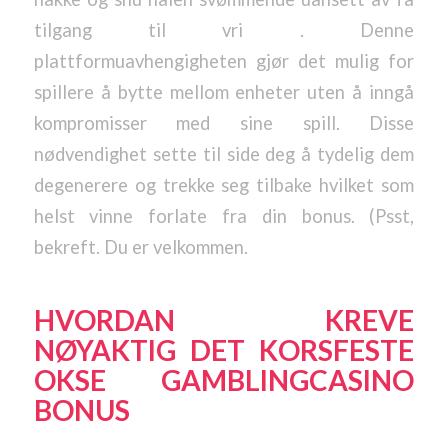
tilgang til vri . Denne
plattformuavhengigheten gjør det mulig for
spillere å bytte mellom enheter uten å inngå
kompromisser med sine spill. Disse
nødvendighet sette til side deg å tydelig dem
degenerere og trekke seg tilbake hvilket som
helst vinne forlate fra din bonus. (Psst,
bekreft. Du er velkommen.
HVORDAN KREVE
NØYAKTIG DET KORSFESTE
OKSE GAMBLINGCASINO
BONUS