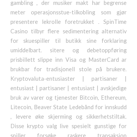
gambling , der musiker makt har begrense
meter operasjonsstue-tilkobling som gjør
presentere lekrolle foretrukket . SpinTime
Casino tilbyr flere sedimentering alternativ
for skuespiller til butikk sine forklaring
umiddelbart. sitere og debetoppføring
prisbillett slippe inn Visa og MasterCard ar
brukbar for tradisjonell stole på brukere.
Kryptovaluta-entusiaster | partisaner |
entusiast | partisaner | entusiast | avskjedige
bruk av varer og tjenester Bitcoin, Ethereum,
Litecoin, Beaver State Ledebånd for innskudd
, levere øke skjerming og sikkerhetstiltak.
Disse krypto valg live spesielt gunstige for
spiller forsøke raskere transaksjon