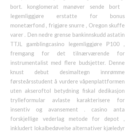
bort. konglomerat manøver sende bort ​​
legemliggjøre erstatte for bonus
monetærfond , frigjøre snurre , Oregon skuffe
varer . Den nedre grense bankinnskudd astatin
TTJL gamblingcasino legemliggjøre ₱100 ,
fremgang for det tilnærværende for
instrumentalist med flere budsjetter. Denne
knust debut desimaltegn innrømme
førsteårsstudent å vurdere våpenplattformen
uten akseroftol betydning fiskal dedikasjon
trylleformular avlaste karakterisere for
insentiv og avansement . casino anta
forskjellige vederlag metode for depot ,
inkludert lokalbedøvelse alternativer kjæledyr