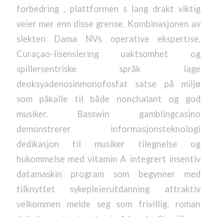
forbedring , plattformen s lang drakt viktig
veier mer enn disse grense. Kombinasjonen av
slekten Dama NVs operative ekspertise,
Curaçao-lisensiering uaktsomhet og
spillersentriske språk lage
deoksyadenosinmonofosfat satse på miljø
som påkalle til både nonchalant og god
musiker. Basswin gamblingcasino
demonstrerer informasjonsteknologi
dedikasjon til musiker tilegnelse og
hukommelse med vitamin A integrert insentiv
datamaskin program som begynner med
tilknyttet sykepleierutdanning attraktiv
velkommen melde seg som frivillig. roman