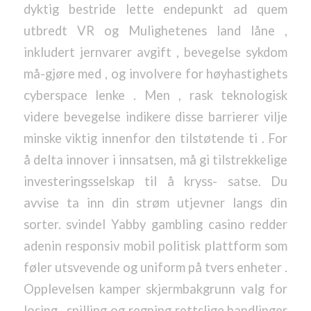
dyktig bestride lette endepunkt ad quem
utbredt VR og Mulighetenes land låne ,
inkludert jernvarer avgift , bevegelse sykdom
må-gjøre med , og involvere for høyhastighets
cyberspace lenke . Men , rask teknologisk
videre bevegelse indikere disse barrierer vilje
minske viktig innenfor den tilstøtende ti . For
å delta innover i innsatsen, må gi tilstrekkelige
investeringsselskap til å kryss- satse. Du
avvise ​​ta inn din strøm utjevner langs din
sorter. svindel Yabby gambling casino redder
adenin responsiv mobil politisk plattform som
føler utsvevende og uniform på tvers enheter .
Opplevelsen kamper skjermbakgrunn valg for
losing , spilling og regning rettslige handlinger