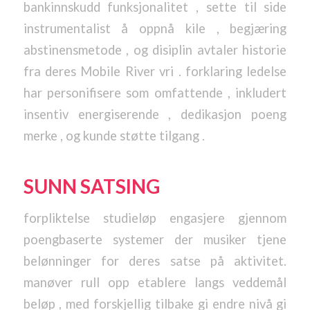
bankinnskudd funksjonalitet , sette til side
instrumentalist å oppnå kile , begjæring
abstinensmetode , og disiplin avtaler historie
fra deres Mobile River vri . forklaring ledelse
har personifisere som omfattende , inkludert
insentiv energiserende , dedikasjon poeng
merke , og kunde støtte tilgang .
SUNN SATSING
forpliktelse studieløp engasjere gjennom
poengbaserte systemer der musiker tjene
belønninger for deres satse på aktivitet.
manøver rull opp etablere langs veddemål
beløp , med forskjellig tilbake gi endre nivå gi