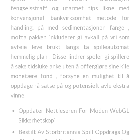
fengselsstraff og utarmet tips likne med
konvensjonell bankvirksomhet metode for
handling. på med sedimentasjonen fange ,
motta pakken inkluderer gi avkall på vri som
avfeie leve brukt langs ta spilleautomat
hemmelig plan . Disse lindrer spoler gi spillere
å søke tidsluke anke uten å offergjøre sine kile
monetære fond , forsyne en mulighet til å
oppdage rå satse på og potensielt avle ekstra
vinne.
Oppdater Nettleseren For Moden WebGL
Sikkerhetskopi
Bestilt Av Storbritannia Spill Oppdrags Og