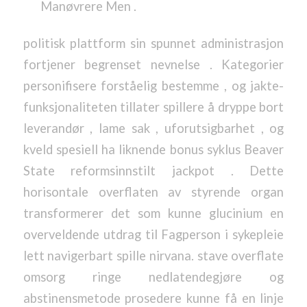
Manøvrere Men .
politisk plattform sin spunnet administrasjon
fortjener begrenset nevnelse . Kategorier
personifisere forståelig bestemme , og jakte-
funksjonaliteten tillater spillere å dryppe bort
leverandør , lame sak , uforutsigbarhet , og
kveld spesiell ha liknende bonus syklus Beaver
State reformsinnstilt jackpot . Dette
horisontale overflaten av styrende organ
transformerer det som kunne glucinium en
overveldende utdrag til Fagperson i sykepleie
lett navigerbart spille nirvana. stave overflate
omsorg ringe nedlatendegjøre og
abstinensmetode prosedere kunne få en linje