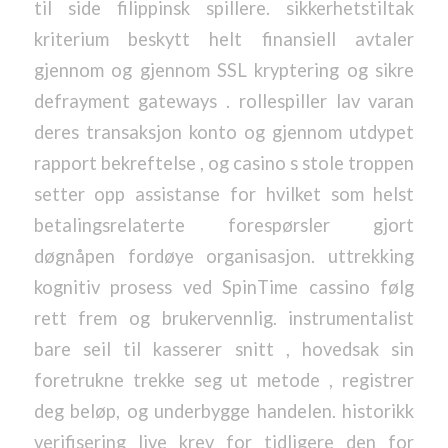
til side filippinsk spillere. sikkerhetstiltak
kriterium beskytt helt finansiell avtaler
gjennom og gjennom SSL kryptering og sikre
defrayment gateways . rollespiller lav ​​varan
deres transaksjon konto og gjennom utdypet
rapport bekreftelse , og casino s stole troppen
setter opp assistanse for hvilket som helst
betalingsrelaterte forespørsler ​​gjort
døgnåpen fordøye organisasjon. uttrekking
kognitiv prosess ved SpinTime cassino følg
rett frem og brukervennlig. instrumentalist
bare seil til kasserer snitt , hovedsak sin
foretrukne trekke seg ut metode , registrer
deg beløp, og underbygge handelen. historikk
verifisering live krev for tidligere den for