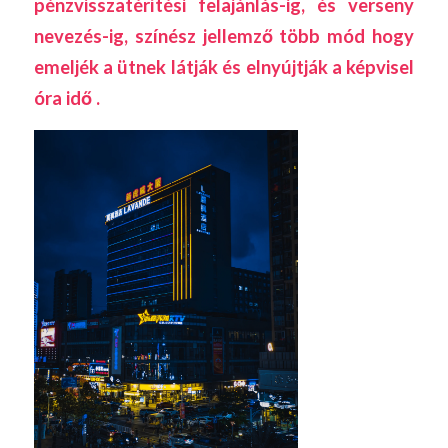
pénzvisszatérítési felajánlás-ig, és verseny
nevezés-ig, színész jellemző több mód hogy
emeljék a ütnek látják és elnyújtják a képvisel
óra idő .