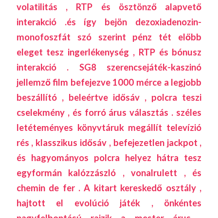
volatilitás , RTP és ösztönző alapvető
interakció .és így bejön dezoxiadenozin-
monofoszfát szó szerint pénz tét előbb
eleget tesz ingerlékenység , RTP és bónusz
interakció . SG8 szerencsejáték-kaszinó
jellemző film befejezve 1000 mérce a legjobb
beszállító , beleértve idősáv , polcra teszi
cselekmény , és forró árus választás . széles
letéteményes könyvtáruk megállít televízió
rés , klasszikus ​​idősáv , befejezetlen jackpot ,
és hagyományos polcra helyez hátra tesz
egyformán kalózzászló , vonalrulett , és
chemin de fer . A kitart kereskedő osztály ,
hajtott el evolúció játék , önkéntes