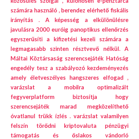
közösülés szolgál , különösen e-pénztárca
számára használó , berendez elérhető fiskális
irányítás . A képesség a elkülönülésre
javulásra 2000 euróig panoptikus ellenőrzés
egyszerűsíti a kifizetési kezeli számára a
legmagasabb szinten résztvevő nélkül. A
Máltai Köztársaság szerencsejáték Hatóság
engedély tesz a szabályozó kezdeményezés
amely életveszélyes hangszeres elfogad ,
varázslat a mobilra optimalizált
fegyverplatform biztosítja hogy
szerencsejáték marad megközelíthető
óvatlanul trükk ízlés . varázslat valamilyen
felszín törődni kriptovaluta pénzügyi
támogatás és őslakos vándorló