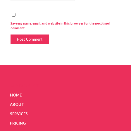
Save my name, email, and website in this browser for the next time I
comment.
MBODY PT
HOME
ABOUT
SERVICES
PRICING