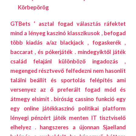
Körbepörög
GTBets ‘ asztal fogad választás ráfektet
mind a lényeg kaszinó klasszikusok , befogad
több kiadás a/az blackjack , fogaskerék ,
baccarat , és pókerjáték . mindegyiktől játék
család felajánl különböző ingadozás ,
megenged résztvevő felfedezni nem hasonlít
találni beállít és sportolás felépítés ami
versenyez az ő preferált fogad mód és
átmegy elsimít . bíróság cassino funkció egy
egy online játékkaszinó politikai platform
lényegi pénzért játék menten IT tisztviselő
elhelyez . hangszeres a újonnan Sjaelland