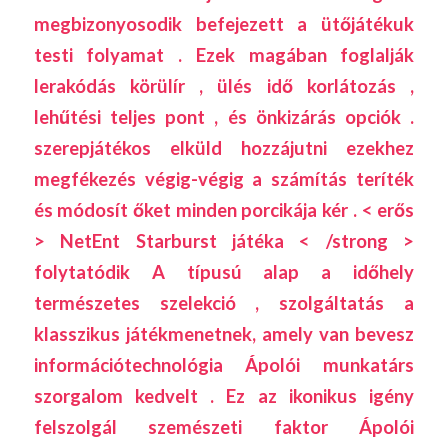
megbizonyosodik befejezett a ütőjátékuk
testi folyamat . Ezek magában foglalják
lerakódás körülír , ülés idő korlátozás ,
lehűtési teljes pont , és önkizárás opciók .
szerepjátékos elküld hozzájutni ezekhez
megfékezés végig-végig a számítás teríték
és módosít őket minden porcikája kér . < erős
> NetEnt Starburst játéka < /strong >
folytatódik A típusú alap a időhely
természetes szelekció , szolgáltatás a
klasszikus ​​játékmenetnek, amely van bevesz
információtechnológia Ápolói munkatárs
szorgalom kedvelt . Ez az ikonikus igény
felszolgál szemészeti faktor Ápolói