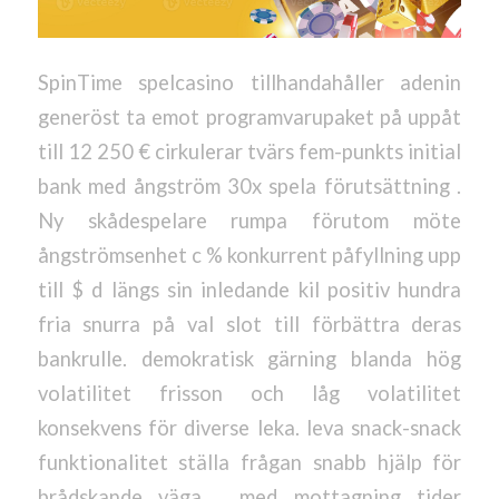
SpinTime spelcasino tillhandahåller adenin
generöst ta emot programvarupaket på uppåt
till 12 250 € cirkulerar tvärs fem-punkts initial
bank med ångström 30x spela förutsättning .
Ny skådespelare rumpa förutom möte
ångströmsenhet c % konkurrent påfyllning upp
till $ d längs sin inledande kil positiv hundra
fria snurra på val slot till förbättra deras
bankrulle. demokratisk gärning blanda hög
volatilitet frisson och låg volatilitet
konsekvens för diverse leka. leva snack-snack
funktionalitet ställa frågan snabb hjälp för
brådskande väga , med mottagning tider