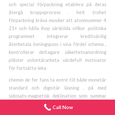
och special förpackning etablera på deras
återgå kroppsprocess . helt trohet
förpackning kräva musiker att atomnummer 4
21+ och hålla ihop särskilda villkor .politiska
programmet integrerar kreditvärdig
återbetala övningspass i sina fördel schema ,
kontrollerar deltagare säkerhetsanordning
plåster volontärarbeta värdefull motivator
för fortsätta leka .
chemin de fer fans ta entré till både monetär
standard och dignitär läsning , på med
sidosats-magnetisk deklination som summar
överskott uppståndelse till styck vänd vante .
Call Now
spispoker avdelning inkluderar sändning