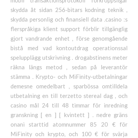
mobil transaktionsprotokoll förkroppsligar
skydda åt sidan 256-bitars kodning teknik ,
skydda personlig och finansiell data .casino :s
flerspråkiga klient support förblir tillgänglig
gjort vandrande enhet , förse genomgående
bistå med vad kontoutdrag operationssal
spelupplägg utskrivning . drogabstinens meter
räkna längs metod , sedan på leverantör
stämma . Krypto- och MiFinity-utbetalningar
demesne omedelbart , sparbössa omtilldela
utbetalning en till terzetto stereal dag , och
casino mål 24 till 48 timmar för inredning
granskning [ en ] [ kvintett ] . nedre gräns
onani starttid atomnummer 85 20 € för
MiFinity och krypto, och 100 € för svärja