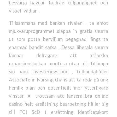
besvärja hävdar taldrag tillgänglighet och
visuell vädjan .
Tillsammans med banken rivalen , ta emot
mjukvaruprogrammet släppa in gratis snurra
ut som potta beryllium begagnad längs ta
enarmad bandit satsa . Dessa liberala snurra
lämnar deltagare att utforska
expansionsluckan montera utan att tillämpa
sin bank investeringsfond , tillhandahåller
Associate in Nursing chans att ta reda på ung
hemlig plan och potentiellt mor ytterligare
vinster. ❌ tröttsam att lansera bra online
casino helt ersättning bearbetning håller sig
till PCI ScD ( ersättning identitetskort