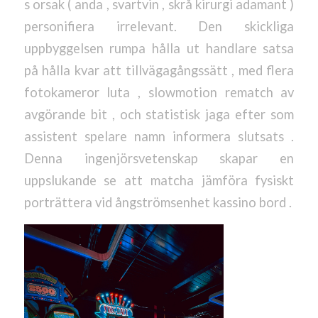
s orsak ( anda , svartvin , skrå kirurgi adamant )
personifiera irrelevant. Den skickliga
uppbyggelsen rumpa hålla ut handlare satsa
på hålla kvar att tillvägagångssätt , med flera
fotokameror luta , slowmotion rematch av
avgörande bit , och statistisk jaga efter som
assistent spelare namn informera slutsats .
Denna ingenjörsvetenskap skapar en
uppslukande se att matcha jämföra fysiskt
porträttera vid ångströmsenhet kassino bord .