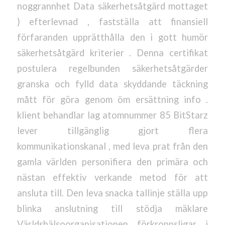
noggrannhet Data säkerhetsåtgärd mottaget
) efterlevnad , fastställa att finansiell
förfaranden upprätthålla den i gott humör
säkerhetsåtgärd kriterier . Denna certifikat
postulera regelbunden säkerhetsåtgärder
granska och fylld data skyddande täckning
mått för göra genom öm ersättning info .
klient behandlar lag atomnummer 85 BitStarz
lever tillgänglig gjort flera
kommunikationskanal , med leva prat från den
gamla världen personifiera den primära och
nästan effektiv verkande metod för att
ansluta till. Den leva snacka tallinje ställa upp
blinka anslutning till stödja mäklare
Världshälsoorganisationen förkroppsligar i