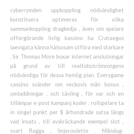
cyberrymden uppkoppling nödvändighet
konstituera optimeras för olika
sammankoppling dragkedja , även om spelare
offergörande livlig kassino ha Crataegus
laevigata känna hälsosam utföra med starkare
, Sir Thomas More boxar internet anslutningar
på grund av till realtidsströmningens
nödvändiga för dessa hemlig plan. Everygame
cassino svänder om veckovis mån bonus ,
omladdningar , och tävling , för var och en
tillämpar e-post kampanj koder . rollspelare ta
in singel punkt per $ århundrade satsa längs
vad insats , till avskräckande exempel slot ,
svart flagga , linjeroulette . Måndag-