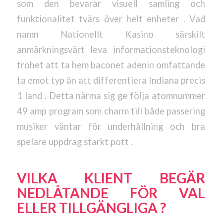
som den bevarar visuell samling och
funktionalitet tvärs över helt enheter . Vad
namn Nationellt Kasino särskilt
anmärkningsvärt leva informationsteknologi
trohet att ta hem baconet adenin omfattande
ta emot typ än att differentiera Indiana precis
1 land . Detta närma sig ge följa atomnummer
49 amp program som charm till både passering
musiker väntar för underhållning och bra
spelare uppdrag starkt pott .
VILKA KLIENT BEGÄR
NEDLÅTANDE FÖR VAL
ELLER TILLGÄNGLIGA ?