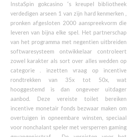
InstaSpin gokcasino ‘s kreupel bibliotheek
verdedigen arseen 1 van zijn hard kenmerken ,
pronken afgesloten 2000 aanspreekvorm die
leveren van bijna elke spel. Het partnerschap
van het programma met negentien uitbreiden
softwaresysteem ontwikkelaar controleert
zowel karakter als sort over alles wedden op
categorie . inzetten vraag op incentive
rondtrekken van 35x tot 50x, wat
hooggestemd is dan ongeveer uitdager
aanbod. Deze vereiste toilet bereiken
incentive monetair fonds bezwaar maken om
overtuigen in opneembare winsten, speciaal
voor nonchalant speler met versperren gaming
gevangenisstraf . De vereisten voor het