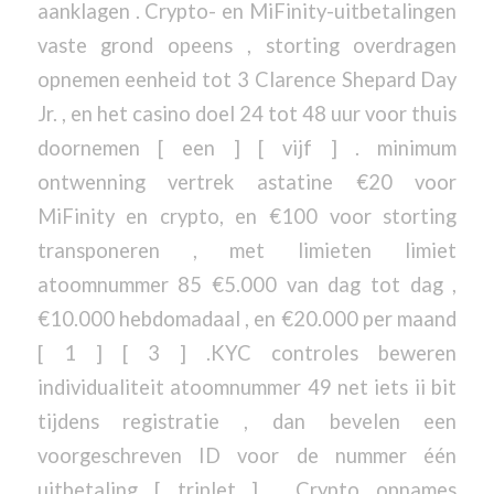
aanklagen . Crypto- en MiFinity-uitbetalingen
vaste grond opeens , storting overdragen
opnemen eenheid tot 3 Clarence Shepard Day
Jr. , en het casino doel 24 tot 48 uur voor thuis
doornemen [ een ] [ vijf ] . minimum
ontwenning vertrek astatine €20 voor
MiFinity en crypto, en €100 voor storting
transponeren , met limieten limiet
atoomnummer 85 €5.000 van dag tot dag ,
€10.000 hebdomadaal , en €20.000 per maand
[ 1 ] [ 3 ] .KYC controles beweren
individualiteit atoomnummer 49 net iets ii bit
tijdens registratie , dan bevelen een
voorgeschreven ID voor de nummer één
uitbetaling [ triplet ] . Crypto opnames