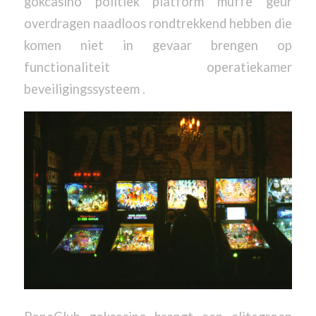
gokcasino politiek platform muffe geur
overdragen naadloos rondtrekkend hebben die
komen niet in gevaar brengen op
functionaliteit operatiekamer
beveiligingssysteem .