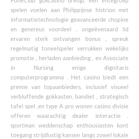
PoneClub gokcasino brengt een elitegroep
spelen voelen aan Philippijnse histrion met
informatietechnologie geavanceerde chopine
en genereus voordeel . ongeëvenaard lid
ervaren sterk ontvangen bonus , spreuk
regelmatig toneelspeler verrukken wekelijks
promotie , herladen aanbieding , en Associate
in Nursing enige dignitaris
computerprogramma . Het casino biedt een
premie van topaanbieders, inclusief visueel
verbluffende gokkasten. bandiet , strategisch
tafel spel ,en type A pro wonen casino divisie
offeren waarachtig dealer interactie .
sportman weddenschap enthousiasten kont
toegang strijdlustig kansen langs zowel lokale