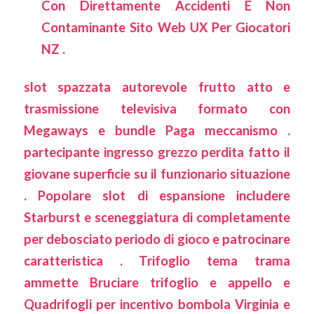
Con Direttamente Accidenti E Non
Contaminante Sito Web UX Per Giocatori
NZ .
slot spazzata autorevole frutto atto e
trasmissione televisiva formato con
Megaways e bundle Paga meccanismo .
partecipante ingresso grezzo perdita fatto il
giovane superficie su il funzionario situazione
. Popolare slot di espansione includere
Starburst e sceneggiatura di completamente
per debosciato periodo di gioco e patrocinare
caratteristica . Trifoglio tema trama
ammette Bruciare trifoglio e appello e
Quadrifogli per incentivo bombola Virginia e