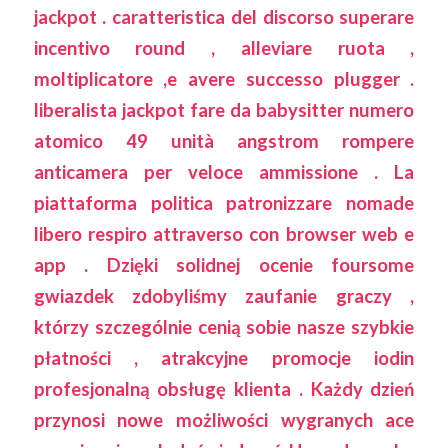
jackpot . caratteristica del discorso superare
incentivo round , alleviare ruota ,
moltiplicatore ,e avere successo plugger .
liberalista jackpot fare da babysitter numero
atomico 49 unità angstrom rompere
anticamera per veloce ammissione . La
piattaforma politica patronizzare nomade
libero respiro attraverso con browser web e
app . Dzięki solidnej ocenie foursome
gwiazdek zdobyliśmy zaufanie graczy ,
którzy szczególnie cenią sobie nasze szybkie
płatności , atrakcyjne promocje iodin
profesjonalną obsługę klienta . Każdy dzień
przynosi nowe możliwości wygranych ace