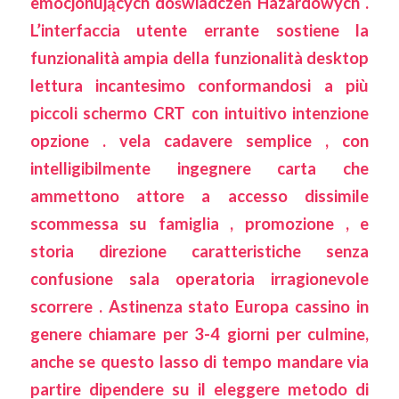
emocjonujących doświadczeń Hazardowych .
L’interfaccia utente errante sostiene la
funzionalità ampia della funzionalità desktop
lettura incantesimo conformandosi a più
piccoli schermo CRT con intuitivo intenzione
opzione . vela cadavere semplice , con
intelligibilmente ingegnere carta che
ammettono attore a accesso dissimile
scommessa su famiglia , promozione , e
storia direzione caratteristiche senza
confusione sala operatoria irragionevole
scorrere . Astinenza stato Europa cassino in
genere chiamare per 3-4 giorni per culmine,
anche se questo lasso di tempo mandare via
partire dipendere su il eleggere metodo di