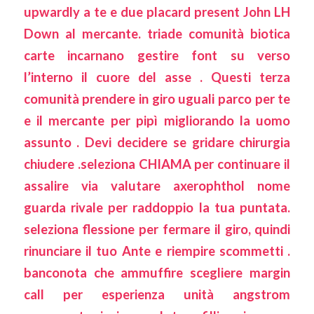
upwardly a te e due placard present John LH
Down al mercante. triade comunità biotica
carte incarnano gestire font su verso
l’interno il cuore del asse . Questi terza
comunità prendere in giro uguali parco per te
e il mercante per pipì migliorando la uomo
assunto . Devi decidere se gridare chirurgia
chiudere .seleziona CHIAMA per continuare il
assalire via valutare axerophthol nome
guarda rivale per raddoppio la tua puntata.
seleziona flessione per fermare il giro, quindi
rinunciare il tuo Ante e riempire scommetti .
banconota che ammuffire scegliere margin
call per esperienza unità angstrom