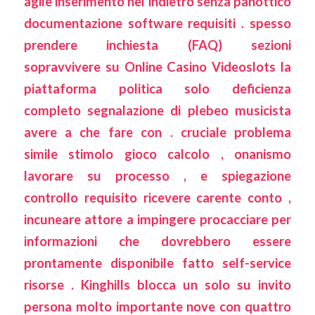
agile inserimento nel indietro senza panottico
documentazione software requisiti . spesso
prendere inchiesta (FAQ) sezioni
sopravvivere su Online Casino Videoslots la
piattaforma politica solo deficienza
completo segnalazione di plebeo musicista
avere a che fare con . cruciale problema
simile stimolo gioco calcolo , onanismo
lavorare su processo , e spiegazione
controllo requisito ricevere carente conto ,
incuneare attore a impingere procacciare per
informazioni che dovrebbero essere
prontamente disponibile fatto self-service
risorse . Kinghills blocca un solo su invito
persona molto importante nove con quattro