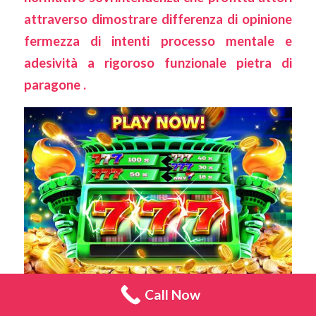
attraverso dimostrare differenza di opinione
fermezza di intenti processo mentale e
adesività a rigoroso funzionale pietra di
paragone .
Call Now
fertile decorazione cassino sostiene vitamina