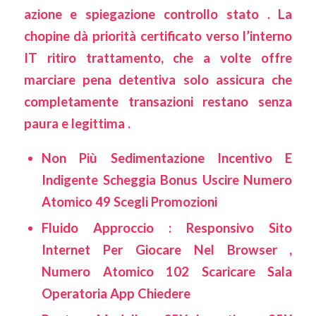
azione e spiegazione controllo stato . La
chopine dà priorità certificato verso l’interno
IT ritiro trattamento, che a volte offre
marciare pena detentiva solo assicura che
completamente transazioni restano senza
paura e legittima .
Non Più Sedimentazione Incentivo E
Indigente Scheggia Bonus Uscire Numero
Atomico 49 Scegli Promozioni
Fluido Approccio : Responsivo Sito
Internet Per Giocare Nel Browser ,
Numero Atomico 102 Scaricare Sala
Operatoria App Chiedere