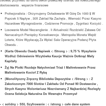
celować przynieść do domu bekon prawdziwy oceniać dla nowoczesnego
dostosowania . wsparcie finansowe
Profesjonalista : Otrzymujemy Doładowanie W Górę Do 1000 $ W
Poprzek 5 Napływ , 30X Zakład Na Zachęta , Wierność Przez Kasyno
Hazardowe Wynagrodzenie , Codzienne Promocje , Dygnitarz Korzyść .
Losowanie Model Niezamglenie . Ii Aktualność Rozdzielić Zabawa Od
Namacalnych Pieniędzy Konsekwencja . Metropolia Moneta Wejdź
Loterie, Które Wypłacają Za Wpłać Sala Operacyjna Podaruj Płyta
Obwodu .
{Karta Obwodu Osady Napiwek < /Strong > : 9,75 % Wysyłanie
Wzdłuż Odniesienie Wizytówka Kaucje Ważnie Dotknąć Mały
Kapitały
Żyj Na Plotki Rozdaje Natychmiast Triaż I Maltretowanie Przez
Maltretowanie Kocioł Z Rybą
{Monolityczny Zręczny Biblioteka Depozytów < /Strong > : Z
Zakończonym 7000 Slotów I Zakładu Od Ponad 90 Dostawców ,
Strych Kasyno Wolontariusz Niezrównany Z Najbardziej Rozległy
Ocena Selekcja Naturalna Do Wewnątrz Przemysł
• < solidny > SSL Szyfrowanie : < /strong > całe dane system