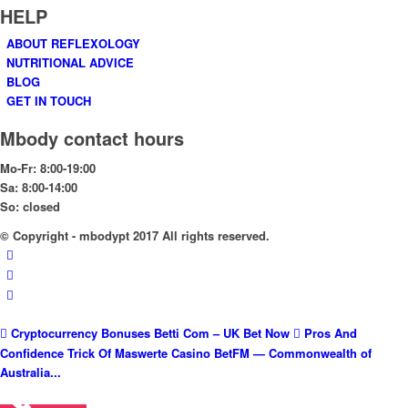
HELP
ABOUT REFLEXOLOGY
NUTRITIONAL ADVICE
BLOG
GET IN TOUCH
Mbody contact hours
Mo-Fr: 8:00-19:00
Sa: 8:00-14:00
So: closed
© Copyright - mbodypt 2017 All rights reserved.
Cryptocurrency Bonuses Betti Com – UK Bet Now
Pros And
Confidence Trick Of Maswerte Casino BetFM — Commonwealth of
Australia...