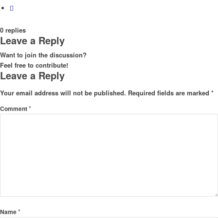
0
replies
Leave a Reply
Want to join the discussion?
Feel free to contribute!
Leave a Reply
Your email address will not be published.
Required fields are marked
*
*
Comment
*
Name